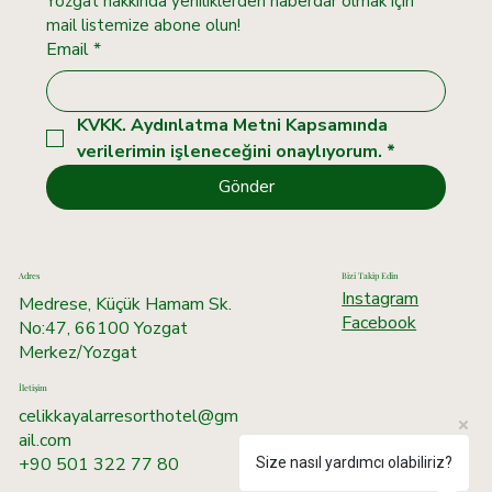
Yozgat hakkında yeniliklerden haberdar olmak için 
mail listemize abone olun!
Email
*
KVKK. Aydınlatma Metni Kapsamında 
verilerimin işleneceğini onaylıyorum.
*
Gönder
Adres
Bizi Takip Edin
Instagram
Medrese, Küçük Hamam Sk.
Facebook
No:47, 66100 Yozgat
Merkez/Yozgat
İletişim
celikkayalarresorthotel@gm
ail.com
+90 501 322 77 80
Size nasıl yardımcı olabiliriz?