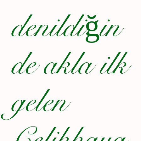
denildiğin
de akla ilk
gelen
Çelikkaya