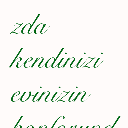
zda
kendinizi
evinizin
konforund