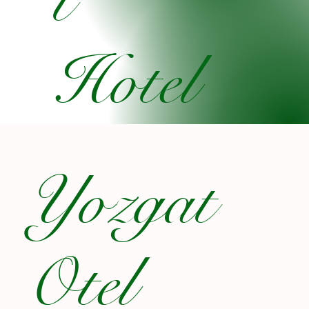
t
Hotel
Yozgat
Otel