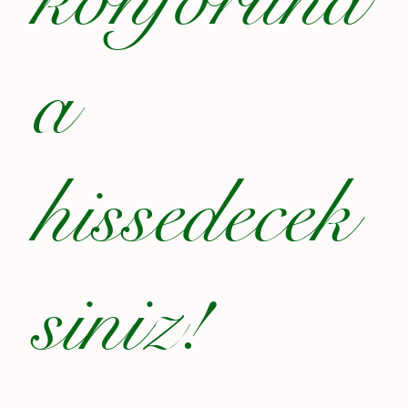
a
hissedecek
siniz!