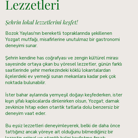
Lezzetleri
Şehrin lokal lezzetlerini keşfet!
Bozok Yaylası'nın bereketli topraklarında şekillenen
Yozgat mutfağı, misafirlerine unutulmaz bir gastronomi
deneyimi sunar.
Şehrin kendine has coğrafyası ve zengin kültürel mirası
sayesinde ortaya çıkan bu yöresel lezzetler, günün farklı
saatlerinde şehir merkezindeki köklü lokantalardan
ilçelerdeki ev yemeği sunan mekanlara kadar pek çok
noktada bulunabilir.
İster bahar aylarında yemyeşil doğayı keşfederken, ister
kışın şifalı kaplıcalarda dinlenirken olsun, Yozgat; damak
zevkinize hitap eden otantik tatlarla dolu benzersiz bir
deneyim vaat eder.
Bu eşsiz lezzetleri deneyimleyerek, belki de daha önce
tattığınız ancak yöreye ait olduğunu bilmediğiniz bir
lezzetin orijinal ve otantik halini keşfetme fırsatı