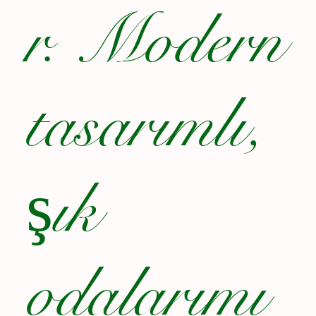
r. Modern
tasarımlı,
şık
odalarımı