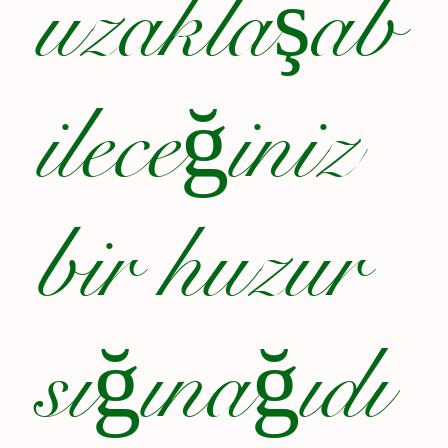
uzaklaşab
ileceğiniz
bir huzur
sığınağıdı