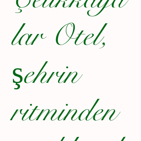
lar Otel,
şehrin
ritminden